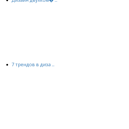
Дизайн двухком� ...
7 трендов в диза ...