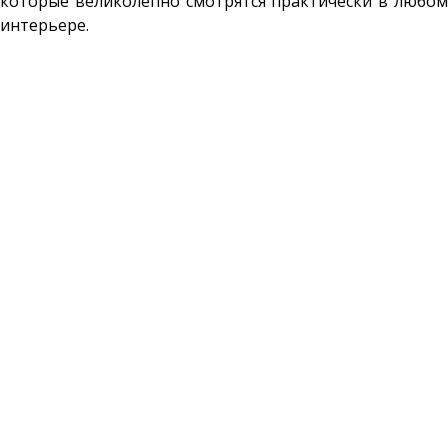
которые великолепно смотрятся практически в любом
интерьере.